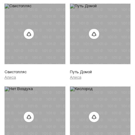
Свистопляс
Путь Домой
Алиса
Алиса