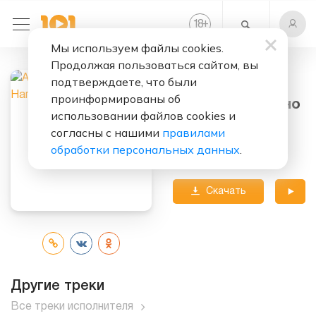
+
18
Мы используем файлы cookies.
Продолжая пользоваться сайтом, вы
подтверждаете, что были
Слушать бесплатно
проинформированы об
Всё Не Напрасно
использовании файлов cookies и
согласны с нашими
правилами
Исполнитель:
Алиса
обработки персональных данных
.
Альбом:
Дудка
Скачать
трек
Другие треки
Все треки исполнителя