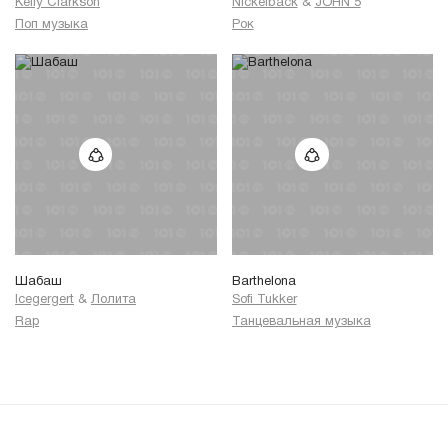
Kelly Clarkson
Nickelback
&
JOHN 5
Поп музыка
Рок
Шабаш
Barthelona
Icegergert
&
Лолита
Sofi Tukker
Rap
Танцевальная музыка