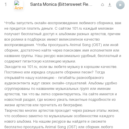
1
Santa Monica (Bittersweet Remix)
Чтобы запустить онлайн-воспроизведение любимого сборника, вам
не придется платить деньги. С сайтом 101.ru каждый меломан
получает бесплатный доступ к альбомам разных артистов, причем
все ролики в подборках имеют великолепное качество
воспроизведения. Чтобы прослушать Animal Song (OST) или иной
сборник, достаточно найти через поисковик имя исполнителя или
название группы. Наш ресурс максимально удобный, бесплатный и
содержит гигантскую коллекцию музыки.
Заходите на 101.ru, если вы любите музыку в хорошем качестве.
Постоянно или изредка слушаете сборники песен? Тогда
открывайте нашу коллекцию - гигабайты разнообразного
аудиоконтента ждут своих онлайн-слушателей. Альбомы удобно
сгруппированы по названиям музыкальных групп или именам
артистов, так что вы легко сориентируетесь. На сайте имеется и
новостной раздел, где можно узнать пикантные подробности из
жизни артистов или прочитать из биографию.
Творчество многих артистов проходит через разные этапы жизни,
что особенно заметно по музыкальным особенностям каждого
нового альбома. На нашем ресурсе вы найдете и сможете
бесплатно прослушать Animal Song (OST) или сборник любого