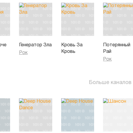
оче
Генератор Зла
Кровь За
Потерянный
Кровь
Рай
Рок
Рок
Больше каналов