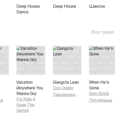
Deep House
Deep House
Шансон
Dance
Все треки
Vacation
Gangsta Lean
When He’s
(Anywhere You
Don Diablo
Gone
Wanna Go)
Sam Smith
Танцевальная музыка
Flo Rida
&
ка
Поп музыка
Sage The
Gemini