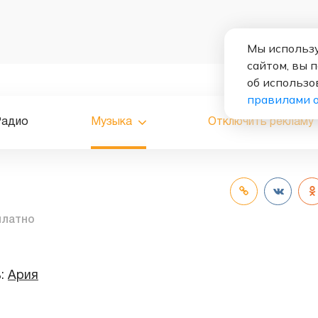
Мы использу
сайтом, вы 
об использо
правилами 
Радио
Музыка
Отключить рекламу
платно
ь:
Ария