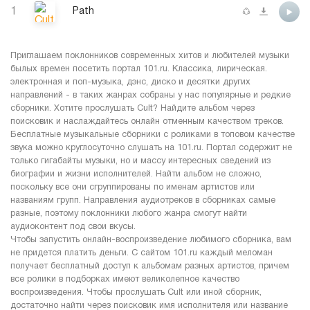
1
Path
Приглашаем поклонников современных хитов и любителей музыки
былых времен посетить портал 101.ru. Классика, лирическая.
электронная и поп-музыка, дэнс, диско и десятки других
направлений - в таких жанрах собраны у нас популярные и редкие
сборники. Хотите прослушать Cult? Найдите альбом через
поисковик и наслаждайтесь онлайн отменным качеством треков.
Бесплатные музыкальные сборники с роликами в топовом качестве
звука можно круглосуточно слушать на 101.ru. Портал содержит не
только гигабайты музыки, но и массу интересных сведений из
биографии и жизни исполнителей. Найти альбом не сложно,
поскольку все они сгруппированы по именам артистов или
названиям групп. Направления аудиотреков в сборниках самые
разные, поэтому поклонники любого жанра смогут найти
аудиоконтент под свои вкусы.
Чтобы запустить онлайн-воспроизведение любимого сборника, вам
не придется платить деньги. С сайтом 101.ru каждый меломан
получает бесплатный доступ к альбомам разных артистов, причем
все ролики в подборках имеют великолепное качество
воспроизведения. Чтобы прослушать Cult или иной сборник,
достаточно найти через поисковик имя исполнителя или название