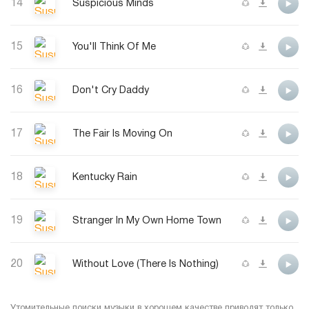
14
Suspicious Minds
15
You'll Think Of Me
16
Don't Cry Daddy
17
The Fair Is Moving On
18
Kentucky Rain
19
Stranger In My Own Home Town
20
Without Love (There Is Nothing)
Утомительные поиски музыки в хорошем качестве приводят только