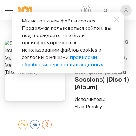
+
18
Мы используем файлы cookies.
Продолжая пользоваться сайтом, вы
Слушать бесплатно
подтверждаете, что были
Suspicious Minds
проинформированы об
Including From
использовании файлов cookies и
согласны с нашими
правилами
Elvis in Memphis,
обработки персональных данных
.
From Vegas To
Memphis (Studio
Sessions) (Disc 1)
(Album)
Исполнитель:
Elvis Presley