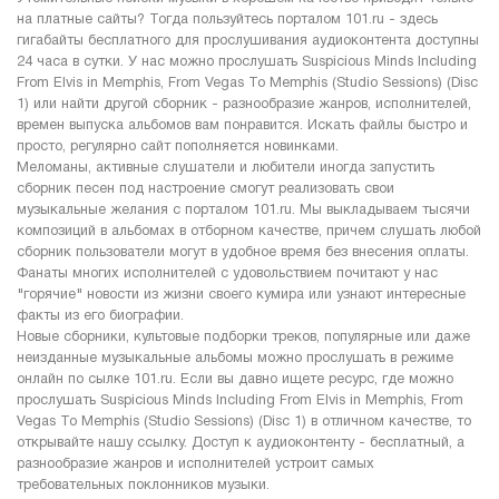
на платные сайты? Тогда пользуйтесь порталом 101.ru - здесь
гигабайты бесплатного для прослушивания аудиоконтента доступны
24 часа в сутки. У нас можно прослушать Suspicious Minds Including
From Elvis in Memphis, From Vegas To Memphis (Studio Sessions) (Disc
1) или найти другой сборник - разнообразие жанров, исполнителей,
времен выпуска альбомов вам понравится. Искать файлы быстро и
просто, регулярно сайт пополняется новинками.
Меломаны, активные слушатели и любители иногда запустить
сборник песен под настроение смогут реализовать свои
музыкальные желания с порталом 101.ru. Мы выкладываем тысячи
композиций в альбомах в отборном качестве, причем слушать любой
сборник пользователи могут в удобное время без внесения оплаты.
Фанаты многих исполнителей с удовольствием почитают у нас
"горячие" новости из жизни своего кумира или узнают интересные
факты из его биографии.
Новые сборники, культовые подборки треков, популярные или даже
неизданные музыкальные альбомы можно прослушать в режиме
онлайн по сылке 101.ru. Если вы давно ищете ресурс, где можно
прослушать Suspicious Minds Including From Elvis in Memphis, From
Vegas To Memphis (Studio Sessions) (Disc 1) в отличном качестве, то
открывайте нашу ссылку. Доступ к аудиоконтенту - бесплатный, а
разнообразие жанров и исполнителей устроит самых
требовательных поклонников музыки.