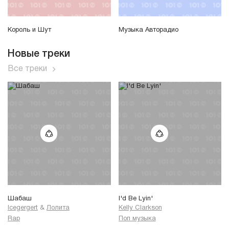
Король и Шут
Музыка Авторадио
Новые треки
Все треки
Шабаш
I'd Be Lyin'
Icegergert
&
Лолита
Kelly Clarkson
Rap
Поп музыка