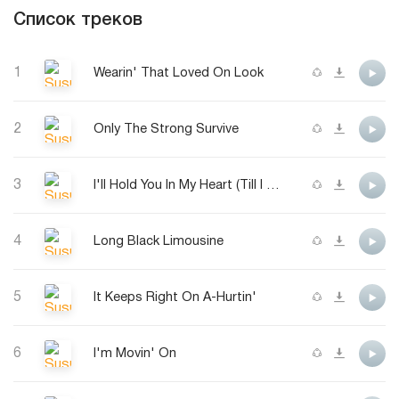
Список треков
1
Wearin' That Loved On Look
2
Only The Strong Survive
3
I'll Hold You In My Heart (Till I Can Hold)
4
Long Black Limousine
5
It Keeps Right On A-Hurtin'
6
I'm Movin' On