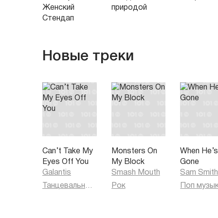
Женский
природой
Стендап
Новые треки
Can’t Take My
Monsters On
When He’
Eyes Off You
My Block
Gone
Galantis
Smash Mouth
Sam Smit
Танцевальная музыка
Рок
Поп музы