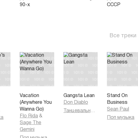
90-х
СССР
Все треки
s
Vacation
Gangsta Lean
Stand On
(Anywhere You
Don Diablo
Business
h
Wanna Go)
Sean Paul
Танцевальная музыка
Flo Rida
&
ка
Поп музыка
Sage The
Gemini
Поп музыка