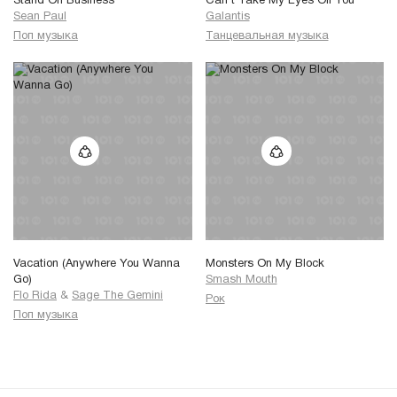
Stand On Business
Can’t Take My Eyes Off You
Sean Paul
Galantis
Поп музыка
Танцевальная музыка
Vacation (Anywhere You Wanna
Monsters On My Block
Go)
Smash Mouth
Flo Rida
&
Sage The Gemini
Рок
Поп музыка