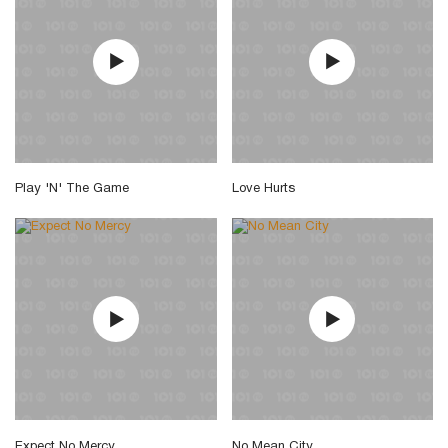
Play 'N' The Game
Love Hurts
Expect No Mercy
No Mean City