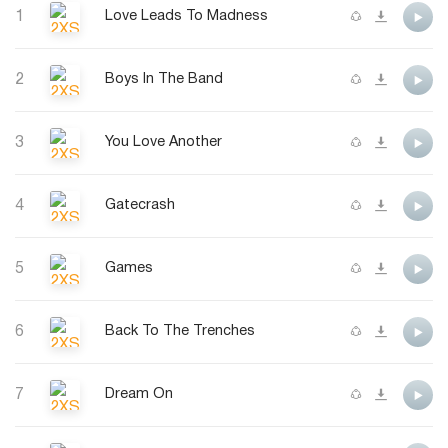
1
Love Leads To Madness
2
Boys In The Band
3
You Love Another
4
Gatecrash
5
Games
6
Back To The Trenches
7
Dream On