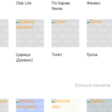
Club Life
По барам.
Феникс
Remix
Царица
Топит
Гроза
(Делюкс)
Больше каналов