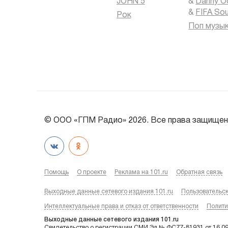
JOHN 5
&
Danny O
&
FIFA So
Рок
Поп музы
© ООО «ГПМ Радио» 2026. Все права защищен
Помощь
О проекте
Реклама на 101.ru
Обратная связь
Выходные данные сетевого издания 101.ru
Пользовательс
Интеллектуальные права и отказ от ответственности
Полити
Выходные данные сетевого издания 101.ru
Свидетельство о регистрации СМИ Эл № ФС77-81931 от 16.0