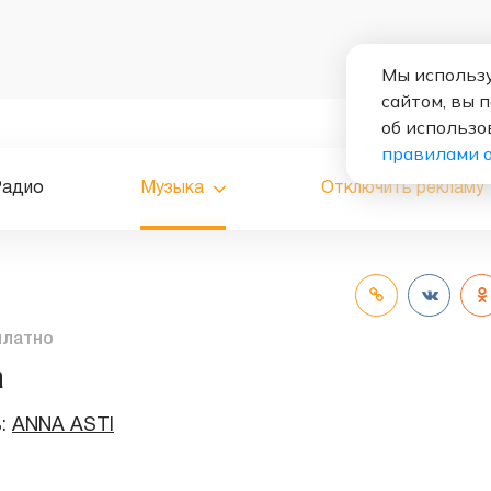
Мы использу
сайтом, вы 
об использо
правилами 
Радио
Музыка
Отключить рекламу
платно
а
ь:
ANNA ASTI