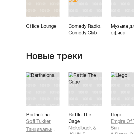
Office Lounge
Comedy Radio.
Музыка д
Comedy Club
офиса
Новые треки
Barthelona
Rattle The
Llego
Sofi Tukker
Cage
Empire Of
Nickelback
&
Sun
Танцевальная музыка