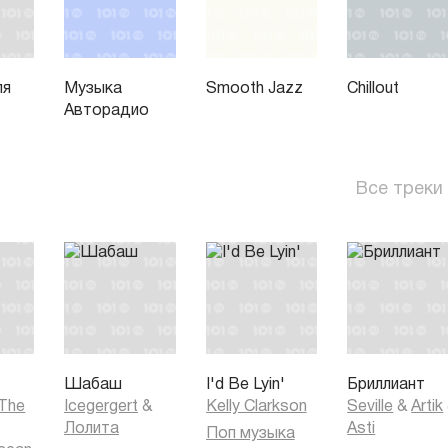
ля
Музыка
Smooth Jazz
Chillout
Авторадио
Все треки
Шабаш
I'd Be Lyin'
Бриллиант
 The
Icegergert
&
Kelly Clarkson
Seville
&
Artik
Лолита
Asti
Поп музыка