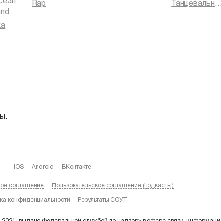
cean
Rap
Танцевальная муз
und
ка
ы.
iOS
Android
ВКонтакте
кое соглашение
Пользовательское соглашение (подкасты)
ка конфиденциальности
Результаты СОУТ
9.2021, выдано Федеральной службой по надзору в сфере связи, информаци