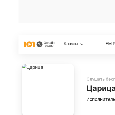
Каналы
FM 
Слушать бес
Цариц
Исполнител