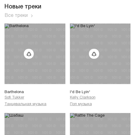
Новые треки
Все треки
Barthelona
I'd Be Lyin'
Sofi Tukker
Kelly Clarkson
Танцевальная музыка
Поп музыка