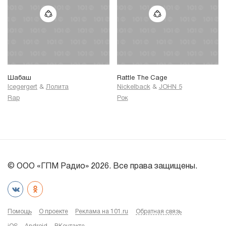
Шабаш
Rattle The Cage
Icegergert
&
Лолита
Nickelback
&
JOHN 5
Rap
Рок
© ООО «ГПМ Радио» 2026. Все права защищены.
Помощь
О проекте
Реклама на 101.ru
Обратная связь