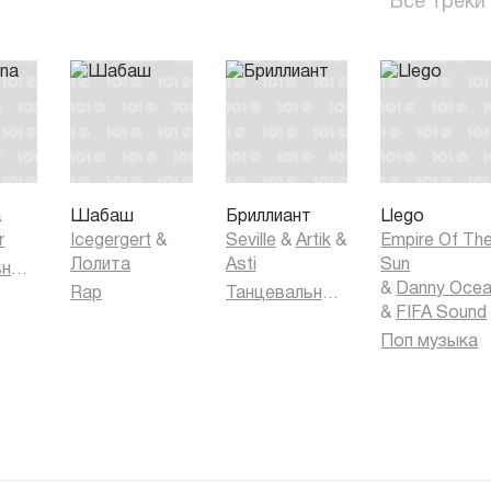
Все треки
a
Шабаш
Бриллиант
Llego
r
Icegergert
&
Seville
&
Artik
&
Empire Of Th
Лолита
Asti
Sun
Танцевальная музыка
&
Danny Oce
Rap
Танцевальная музыка
&
FIFA Sound
Поп музыка