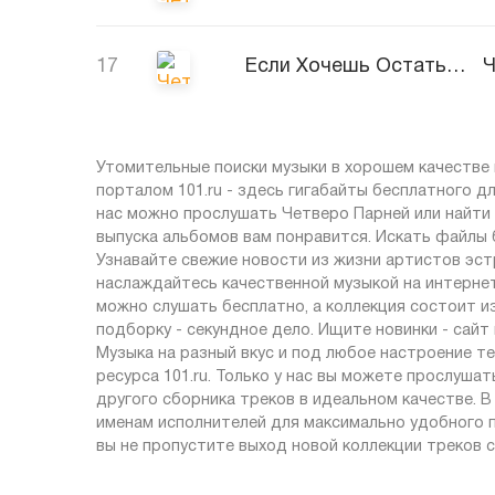
17
Если Хочешь Остаться (Караоке)
Ч
Утомительные поиски музыки в хорошем качестве 
порталом 101.ru - здесь гигабайты бесплатного д
нас можно прослушать Четверо Парней или найти 
выпуска альбомов вам понравится. Искать файлы 
Узнавайте свежие новости из жизни артистов эст
наслаждайтесь качественной музыкой на интернет-
можно слушать бесплатно, а коллекция состоит и
подборку - секундное дело. Ищите новинки - сай
Музыка на разный вкус и под любое настроение 
ресурса 101.ru. Только у нас вы можете прослуша
другого сборника треков в идеальном качестве. 
именам исполнителей для максимально удобного п
вы не пропустите выход новой коллекции треков с