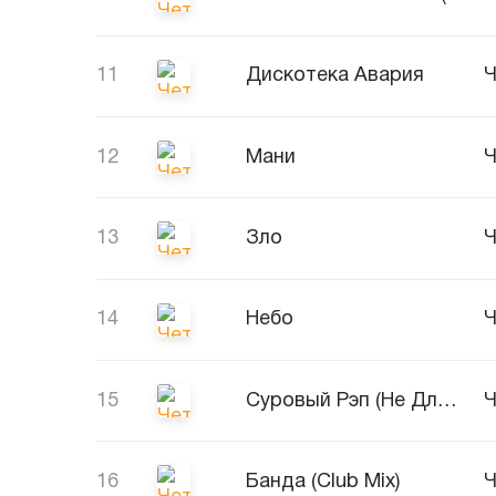
11
Дискотека Авария
Ч
12
Мани
Ч
13
Зло
Ч
14
Небо
Ч
15
Суровый Рэп (Не Для Слабаков Lukich Mix)
Ч
16
Банда (Club Mix)
Ч