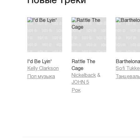
Новые треки
I'd Be Lyin'
Rattle The
Barthelon
Kelly Clarkson
Cage
Sofi Tukke
Nickelback
&
Поп музыка
JOHN 5
Рок