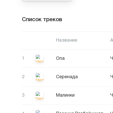
Список треков
Название
1
Опа
Ч
2
Серенада
Ч
3
Малинки
Ч