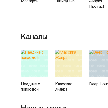
Марафон
Ляписдэнс
Авария
Против!
Каналы
Наедине с
Классика
Deep Hou
природой
Жанра