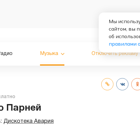
Мы использу
сайтом, вы 
об использо
правилами 
Радио
Музыка
Отключить рекламу
платно
о Парней
ь:
Дискотека Авария