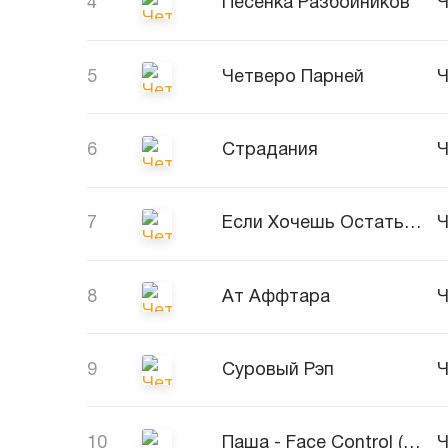
4
Песенка Разбойников
Ч
5
Четверо Парней
Ч
6
Страдания
Ч
7
Если Хочешь Остаться
Ч
8
Ат Аффтара
Ч
9
Суровый Рэп
Ч
10
Паша - Face Control (Remix)
Ч