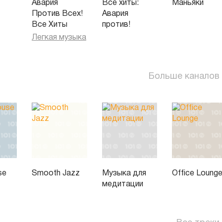
Авария
Все хиты:
Маньяки
Против Всех!
Авария
Все Хиты
против!
Легкая музыка
Больше каналов
se
Smooth Jazz
Музыка для
Office Loung
медитации