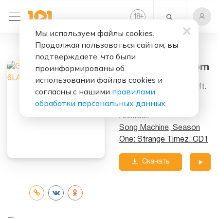
+
18
Мы используем файлы cookies.
Продолжая пользоваться сайтом, вы
Слушать бесплатно
подтверждаете, что были
The Pink Phantom
проинформированы об
использовании файлов cookies и
Исполнители:
Gorillaz
ft.
согласны с нашими
правилами
Elton John
&
6LACK
обработки персональных данных
.
Альбом:
Song Machine, Season
One: Strange Timez. CD1
Скачать
трек