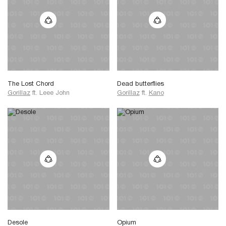
The Lost Chord
Dead butterflies
Gorillaz
ft.
Leee John
Gorillaz
ft.
Kano
Desole
Opium