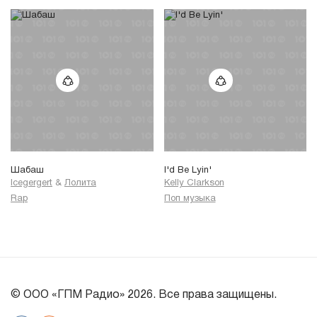
Шабаш
I'd Be Lyin'
Icegergert
&
Лолита
Kelly Clarkson
Rap
Поп музыка
© ООО «ГПМ Радио» 2026. Все права защищены.