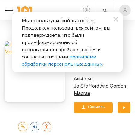
+
18
Мы используем файлы cookies.
Продолжая пользоваться сайтом, вы
Слушать бесплатно
подтверждаете, что были
Long Long Ago
проинформированы об
использовании файлов cookies и
Исполнители:
согласны с нашими
правилами
Jo Stafford
&
Gordon
обработки персональных данных
.
MacRae
Альбом:
Jo Stafford And Gordon
Macrae
Скачать
трек