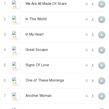
1
We Are All Made Of Stars
2
In This World
3
In My Heart
4
Great Escape
5
Signs Of Love
6
One of These Mornings
7
Another Woman