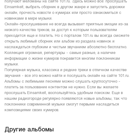
получают меломаны на сайте 101.ru. Здесь можно все: прослушать
Einsamkeit, выбрать сборник в другом жанре и запустить дорожки
онлайн, прочесть новости о кумирах или просто ознакомиться с
новинками в мире музыки.
Онлайн-прослушивание не всегда вызывает приятные эмоции из-за
низкого качества треков, за доступ к которым пользователям
приходится еще и платить. Но с порталом 101.ru вы всегда сможете
открыть любимый сборник или альбом из раздела новинок и
наслаждаться глубоким и чистым звучанием абсолютно бесплатно.
Коллекция огромная, репертуары - самые разные, а наличие
информации о жизни кумиров понравится многим поклонникам
музыки.
Популярная музыка, классика и редкие треки в отличном качестве
звучания - все это можно найти и послушать онлайн на сайте 101.ru.
Альбомы с любимыми песнями можно слушать круглосуточно -
платить за пользование контентом не нужно. Если вы желаете
прослушать Einsamkeit, воспользуйтесь удобным поиском. Еще в
нашем радиогороде регулярно появляются новые альбомы, так что
поклонники современной музыки смогут первыми насладиться
композициями своих кумиров.
Другие альбомы