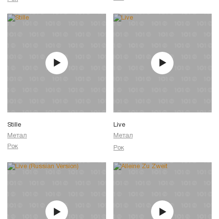
Stille
Live
Метал
Метал
Рок
Рок