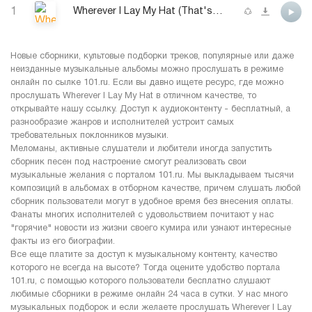
1
Wherever I Lay My Hat (That's My Home)
Новые сборники, культовые подборки треков, популярные или даже
неизданные музыкальные альбомы можно прослушать в режиме
онлайн по сылке 101.ru. Если вы давно ищете ресурс, где можно
прослушать Wherever I Lay My Hat в отличном качестве, то
открывайте нашу ссылку. Доступ к аудиоконтенту - бесплатный, а
разнообразие жанров и исполнителей устроит самых
требовательных поклонников музыки.
Меломаны, активные слушатели и любители иногда запустить
сборник песен под настроение смогут реализовать свои
музыкальные желания с порталом 101.ru. Мы выкладываем тысячи
композиций в альбомах в отборном качестве, причем слушать любой
сборник пользователи могут в удобное время без внесения оплаты.
Фанаты многих исполнителей с удовольствием почитают у нас
"горячие" новости из жизни своего кумира или узнают интересные
факты из его биографии.
Все еще платите за доступ к музыкальному контенту, качество
которого не всегда на высоте? Тогда оцените удобство портала
101.ru, с помощью которого пользователи бесплатно слушают
любимые сборники в режиме онлайн 24 часа в сутки. У нас много
музыкальных подборок и если желаете прослушать Wherever I Lay