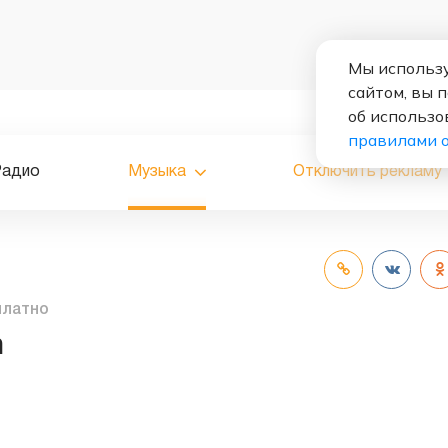
Мы использу
сайтом, вы 
об использо
правилами 
Радио
Музыка
Отключить рекламу
платно
h