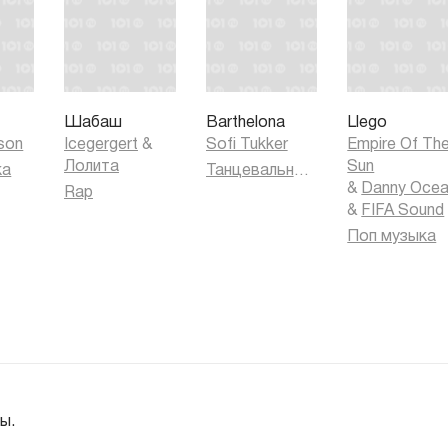
'
Шабаш
Barthelona
Llego
kson
Icegergert
&
Sofi Tukker
Empire Of Th
Лолита
Sun
ка
Танцевальная музыка
&
Danny Oce
Rap
&
FIFA Sound
Поп музыка
ы.