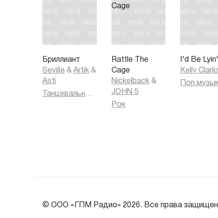
Бриллиант
Rattle The
I'd Be Lyin
Seville
&
Artik
&
Cage
Kelly Clar
Asti
Nickelback
&
Поп музы
JOHN 5
Танцевальная музыка
Рок
© ООО «ГПМ Радио» 2026. Все права защищен