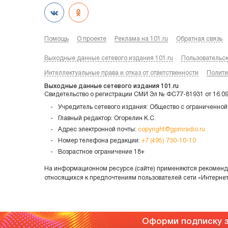
Помощь
О проекте
Реклама на 101.ru
Обратная связь
Выходные данные сетевого издания 101.ru
Пользовательс
Интеллектуальные права и отказ от ответственности
Полити
Выходные данные сетевого издания 101.ru
Свидетельство о регистрации СМИ Эл № ФС77-81931 от 16.0
Учредитель сетевого издания: Общество с ограниченной
Главный редактор: Огорелин К.С.
Адрес электронной почты:
copyright@gpmradio.ru
Номер телефона редакции:
+7 (495) 730-10-10
Возрастное ограничение 18+
На информационном ресурсе (сайте) применяются рекоменда
относящихся к предпочтениям пользователей сети «Интерне
Оформи подписку з