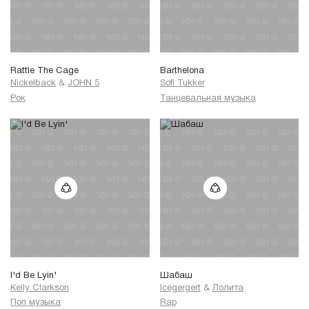
Rattle The Cage
Barthelona
Nickelback
&
JOHN 5
Sofi Tukker
Рок
Танцевальная музыка
I'd Be Lyin'
Шабаш
Kelly Clarkson
Icegergert
&
Лолита
Поп музыка
Rap