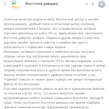
1
Восточна девушка
Отличное качество аудиоконтента, бесплатный доступ к онлайн-
прослушиванию, удобный поиск и гигантский выбор альбомов
разных исполнителей и жанров - вот те возможности, которые
получают меломаны на сайте 101.ru. Здесь можно все: прослушать
Восточна девушка, выбрать сборник в другом жанре и запустить
дорожки онлайн, прочесть новости о кумирах или просто
ознакомиться с новинками в мире музыки.
Меломаны, активные слушатели и любители иногда запустить
сборник песен под настроение смогут реализовать свои
музыкальные желания с порталом 101.ru. Мы выкладываем тысячи
композиций в альбомах в отборном качестве, причем слушать любой
сборник пользователи могут в удобное время без внесения оплаты.
Фанаты многих исполнителей с удовольствием почитают у нас
"горячие" новости из жизни своего кумира или узнают интересные
факты из его биографии.
Если вам надоело платить деньги за доступ к музыкальным файлам,
то посетите портал 101.ru. Тут можно запустить онлайн-
воспроизведение любого альбома совершенно бесплатно. Заходите
сюда, чтобы прослушать Восточна девушка или другие подборки
треков в отменном качестве. Группирование сборников по