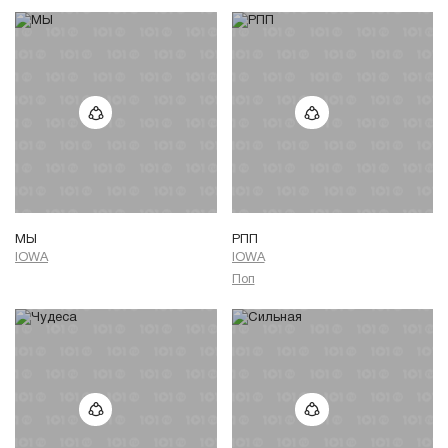
МЫ
РПП
IOWA
IOWA
Поп