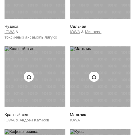
Чудеса
Сильная
IOWA
&
IOWA
&
Минаева
токсичный ансамбль лягухо
Красный свет
Мальчик
IOWA
&
Андрей Катиков
IOWA