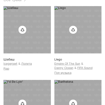
Все треки
Шабаш
Llego
Icegergert
&
Лолита
Empire Of The Sun
&
Danny Ocean
&
FIFA Sound
Rap
Поп музыка