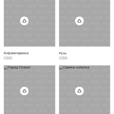
Кофевечеринка
Кусь
IOWA
IOWA