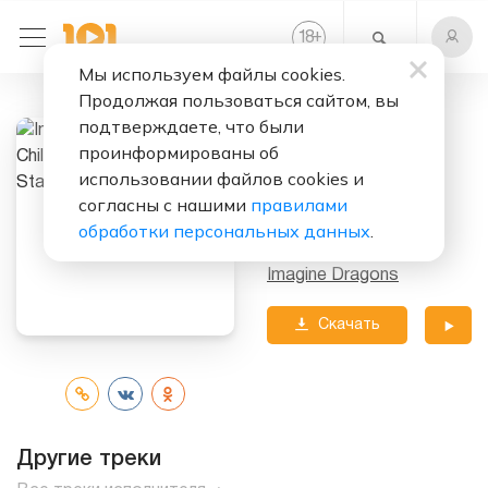
+
18
Мы используем файлы cookies.
Продолжая пользоваться сайтом, вы
Слушать бесплатно
подтверждаете, что были
Children Of The
проинформированы об
Sky (A Starfield
использовании файлов cookies и
согласны с нашими
правилами
Song)
обработки персональных данных
.
Исполнитель:
Imagine Dragons
Скачать
трек
Другие треки