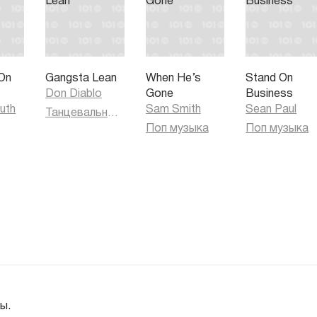
On
Gangsta Lean
When He’s
Stand On
Don Diablo
Gone
Business
uth
Sam Smith
Sean Paul
Танцевальная музыка
Поп музыка
Поп музыка
ы.