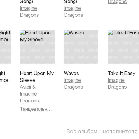
Song)
Song)
Dragons
Imagine
Imagine
Dragons
Dragons
ght
Heart Upon My
Waves
Take It Easy
emo)
Sleeve
Imagine
Imagine
Avicii
&
Dragons
Dragons
Imagine
Dragons
Танцевальная музыка
Все альбомы исполнителя