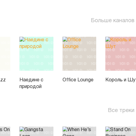
Больше каналов
azz
Наедине с
Office Lounge
Король и Шу
природой
Все треки