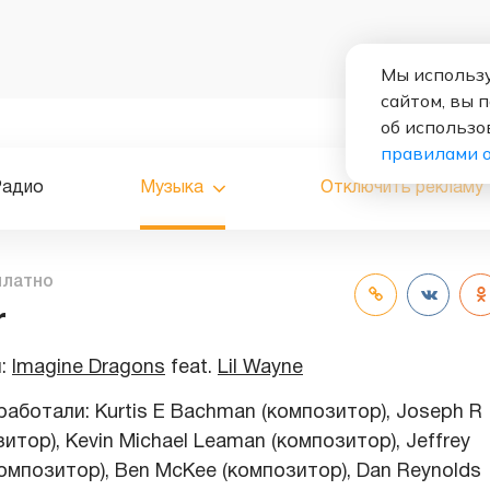
Мы использу
сайтом, вы 
об использо
правилами 
Радио
Музыка
Отключить рекламу
платно
r
и:
Imagine Dragons
feat.
Lil Wayne
аботали: Kurtis E Bachman (композитор), Joseph R
итор), Kevin Michael Leaman (композитор), Jeffrey
композитор), Ben McKee (композитор), Dan Reynolds