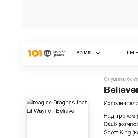
Каналы
FM 
Слушать бес
Believe
Исполнител
Над треком р
Daub (композ
Scott King (