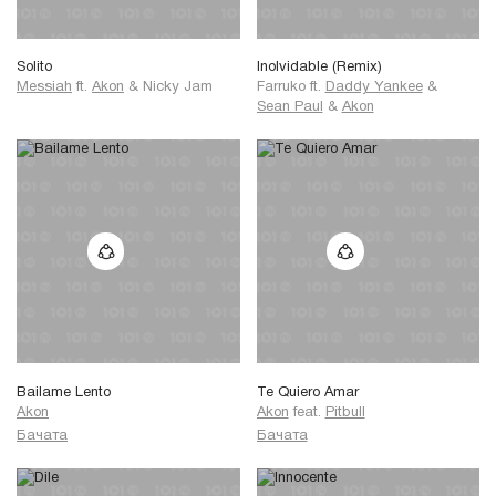
Solito
Inolvidable (Remix)
Messiah
ft.
Akon
&
Nicky Jam
Farruko
ft.
Daddy Yankee
&
Sean Paul
&
Akon
Bailame Lento
Te Quiero Amar
Akon
Akon
feat.
Pitbull
Бачата
Бачата