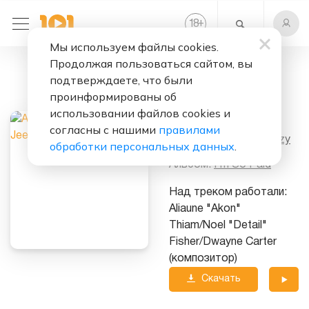
+
18
Мы используем файлы cookies.
Продолжая пользоваться сайтом, вы
Слушать бесплатно
подтверждаете, что были
I'm So Paid
проинформированы об
использовании файлов cookies и
Исполнители:
Akon
&
согласны с нашими
правилами
Lil Wayne
&
Young Jeezy
обработки персональных данных
.
Альбом:
I'm So Paid
Над треком работали:
Aliaune "Akon"
Thiam/Noel "Detail"
Fisher/Dwayne Carter
(композитор)
Скачать
трек