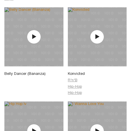
Belly Dancer (Bananza)
Konvicted
R'n'B
Hip-Hop
Hip-Hop