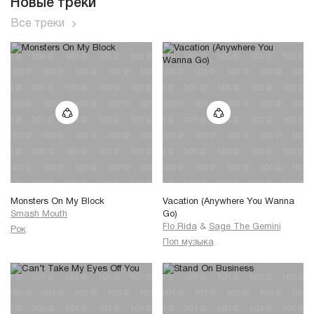
Новые треки
Все треки
Monsters On My Block
Vacation (Anywhere You Wanna
Smash Mouth
Go)
Flo Rida
&
Sage The Gemini
Рок
Поп музыка