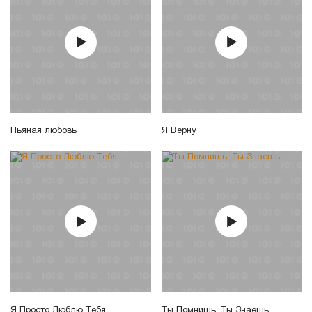
Пьяная любовь
Я Верну
Я Просто Люблю Тебя
Ты Помнишь, Ты Знаешь