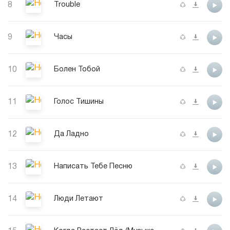
8
Trouble
9
Часы
10
Болен Тобой
11
Голос Тишины
12
Да Ладно
13
Написать Тебе Песню
14
Люди Летают