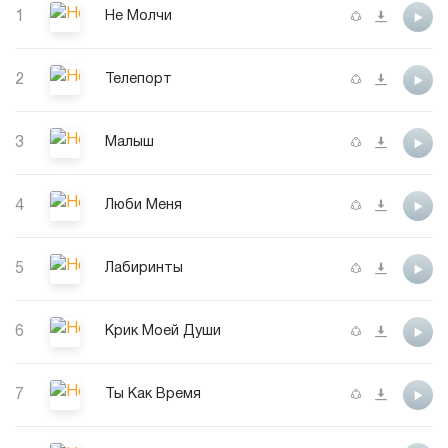
1
Не Молчи
2
Телепорт
3
Малыш
4
Люби Меня
5
Лабиринты
6
Крик Моей Души
7
Ты Как Время