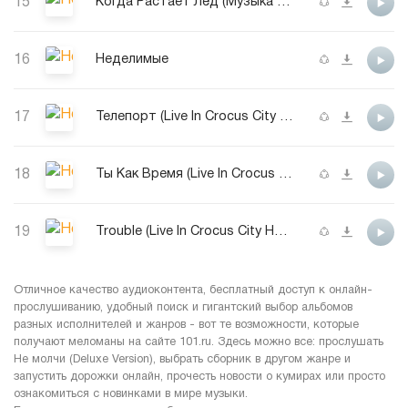
15
Когда Растает Лёд (Музыка Из Шоу «Снежный Король»)
16
Неделимые
17
Телепорт (Live In Crocus City Hall) (Live)
18
Ты Как Время (Live In Crocus City Hall) (Live)
19
Trouble (Live In Crocus City Hall) (Live)
Отличное качество аудиоконтента, бесплатный доступ к онлайн-
прослушиванию, удобный поиск и гигантский выбор альбомов
разных исполнителей и жанров - вот те возможности, которые
получают меломаны на сайте 101.ru. Здесь можно все: прослушать
Не молчи (Deluxe Version), выбрать сборник в другом жанре и
запустить дорожки онлайн, прочесть новости о кумирах или просто
ознакомиться с новинками в мире музыки.