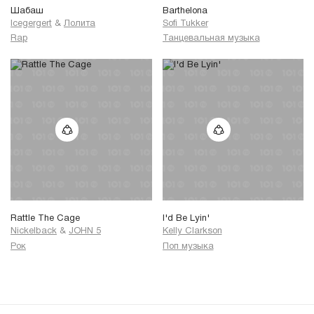
Шабаш
Barthelona
Icegergert
&
Лолита
Sofi Tukker
Rap
Танцевальная музыка
Rattle The Cage
I'd Be Lyin'
Nickelback
&
JOHN 5
Kelly Clarkson
Рок
Поп музыка