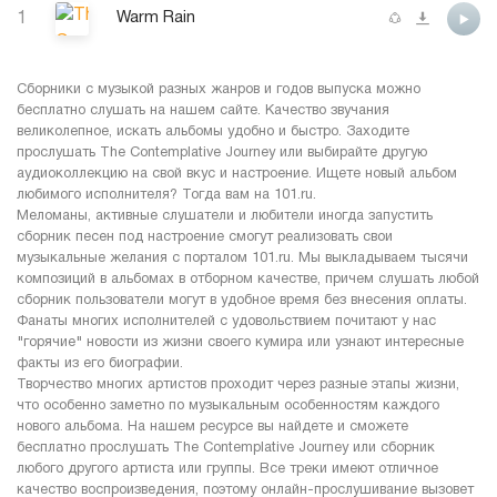
1
Warm Rain
Сборники с музыкой разных жанров и годов выпуска можно
бесплатно слушать на нашем сайте. Качество звучания
великолепное, искать альбомы удобно и быстро. Заходите
прослушать The Contemplative Journey или выбирайте другую
аудиоколлекцию на свой вкус и настроение. Ищете новый альбом
любимого исполнителя? Тогда вам на 101.ru.
Меломаны, активные слушатели и любители иногда запустить
сборник песен под настроение смогут реализовать свои
музыкальные желания с порталом 101.ru. Мы выкладываем тысячи
композиций в альбомах в отборном качестве, причем слушать любой
сборник пользователи могут в удобное время без внесения оплаты.
Фанаты многих исполнителей с удовольствием почитают у нас
"горячие" новости из жизни своего кумира или узнают интересные
факты из его биографии.
Творчество многих артистов проходит через разные этапы жизни,
что особенно заметно по музыкальным особенностям каждого
нового альбома. На нашем ресурсе вы найдете и сможете
бесплатно прослушать The Contemplative Journey или сборник
любого другого артиста или группы. Все треки имеют отличное
качество воспроизведения, поэтому онлайн-прослушивание вызовет