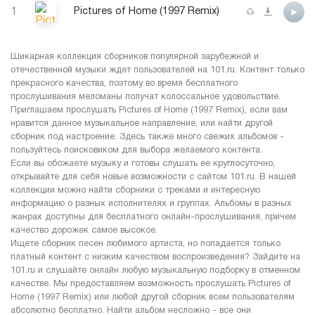
1
Pictures of Home (1997 Remix)
Шикарная коллекция сборников популярной зарубежной и
отечественной музыки ждет пользователей на 101.ru. Контент только
прекрасного качества, поэтому во время бесплатного
прослушивания меломаны получат колоссальное удовольствие.
Приглашаем прослушать Pictures of Home (1997 Remix), если вам
нравится данное музыкальное направление, или найти другой
сборник под настроение. Здесь также много свежих альбомов -
пользуйтесь поисковиком для выбора желаемого контента.
Если вы обожаете музыку и готовы слушать ее круглосуточно,
открывайте для себя новые возможности с сайтом 101.ru. В нашей
коллекции можно найти сборники с треками и интересную
информацию о разных исполнителях и группах. Альбомы в разных
жанрах доступны для бесплатного онлайн-прослушивания, причем
качество дорожек самое высокое.
Ищете сборник песен любимого артиста, но попадается только
платный контент с низким качеством воспроизведения? Зайдите на
101.ru и слушайте онлайн любую музыкальную подборку в отменном
качестве. Мы предоставляем возможность прослушать Pictures of
Home (1997 Remix) или любой другой сборник всем пользователям
абсолютно бесплатно. Найти альбом несложно - все они