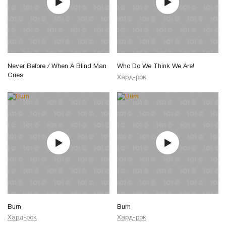
Never Before / When A Blind Man
Who Do We Think We Are!
Cries
Хард-рок
Burn
Burn
Хард-рок
Хард-рок