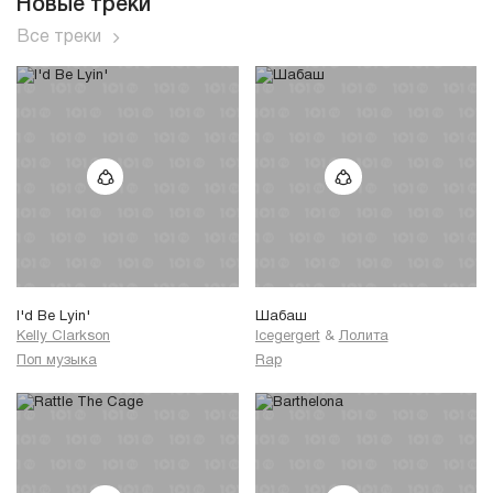
Новые треки
Все треки
I'd Be Lyin'
Шабаш
Kelly Clarkson
Icegergert
&
Лолита
Поп музыка
Rap