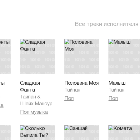
Все треки исполнителя
ты
Сладкая
Половина Моя
Малыш
Фанта
Тайпан
Тайпан
o
Тайпан
&
Поп
Поп
Шейх Мансур
ка
Поп музыка