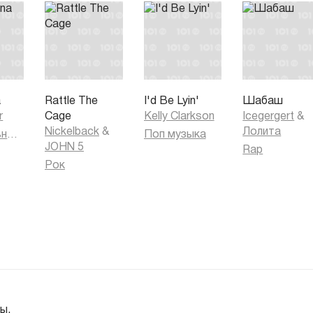
a
Rattle The
I'd Be Lyin'
Шабаш
r
Cage
Kelly Clarkson
Icegergert
&
Nickelback
&
Лолита
Танцевальная музыка
Поп музыка
JOHN 5
Rap
Рок
ы.