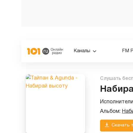
Каналы
FM 
Слушать бес
Набира
Исполнител
Альбом:
Наб
Скачать 