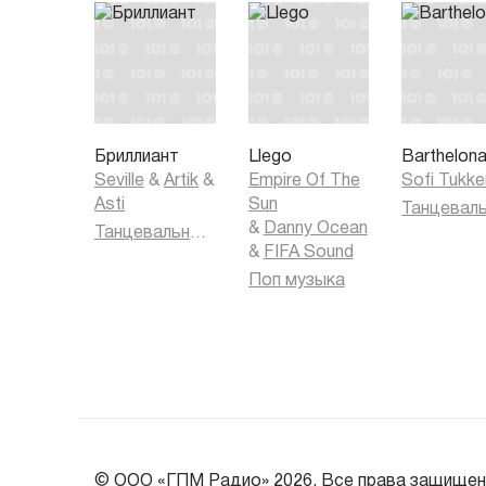
Бриллиант
Llego
Barthelon
Seville
&
Artik
&
Empire Of The
Sofi Tukke
Asti
Sun
&
Danny Ocean
Танцевальная музыка
&
FIFA Sound
Поп музыка
© ООО «ГПМ Радио» 2026. Все права защищен