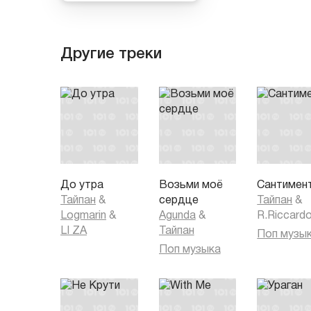
Другие треки
До утра
Возьми моё
Сантимен
Тайпан
&
сердце
Тайпан
&
Logmarin
&
Agunda
&
R.Riccard
LI ZA
Тайпан
Поп музы
Поп музыка