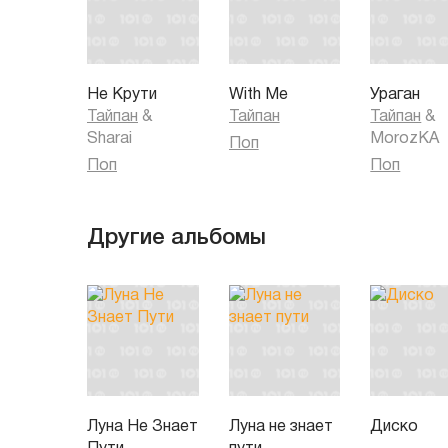
Не Крути
With Me
Ураган
Тайпан
&
Тайпан
Тайпан
&
Sharai
MorozKA
Поп
Поп
Поп
Другие альбомы
Луна Не Знает
Луна не знает
Диско