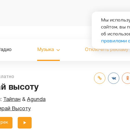
Мы использу
сайтом, вы 
об использо
правилами 
Радио
Музыка
Отключить рекламу
платно
й высоту
и:
Тайпан
&
Agunda
ирай Высоту
трек