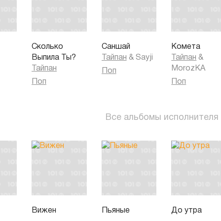
Сколько
Саншай
Комета
Выпила Ты?
Тайпан
&
Sayji
Тайпан
&
Тайпан
MorozKA
Поп
Поп
Поп
Все альбомы исполнителя
Вижен
Пьяные
До утра