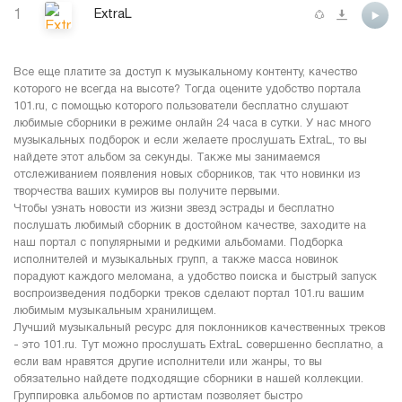
1
ExtraL
Все еще платите за доступ к музыкальному контенту, качество
которого не всегда на высоте? Тогда оцените удобство портала
101.ru, с помощью которого пользователи бесплатно слушают
любимые сборники в режиме онлайн 24 часа в сутки. У нас много
музыкальных подборок и если желаете прослушать ExtraL, то вы
найдете этот альбом за секунды. Также мы занимаемся
отслеживанием появления новых сборников, так что новинки из
творчества ваших кумиров вы получите первыми.
Чтобы узнать новости из жизни звезд эстрады и бесплатно
послушать любимый сборник в достойном качестве, заходите на
наш портал с популярными и редкими альбомами. Подборка
исполнителей и музыкальных групп, а также масса новинок
порадуют каждого меломана, а удобство поиска и быстрый запуск
воспроизведения подборки треков сделают портал 101.ru вашим
любимым музыкальным хранилищем.
Лучший музыкальный ресурс для поклонников качественных треков
- это 101.ru. Тут можно прослушать ExtraL совершенно бесплатно, а
если вам нравятся другие исполнители или жанры, то вы
обязательно найдете подходящие сборники в нашей коллекции.
Группировка альбомов по артистам позволяет быстро