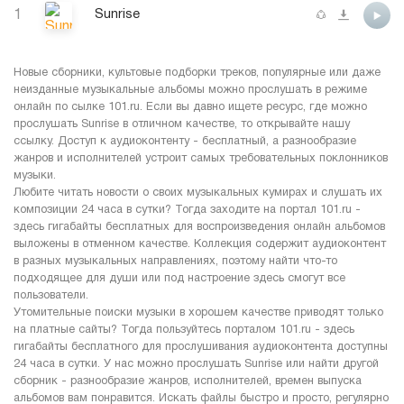
1
Sunrise
Новые сборники, культовые подборки треков, популярные или даже
неизданные музыкальные альбомы можно прослушать в режиме
онлайн по сылке 101.ru. Если вы давно ищете ресурс, где можно
прослушать Sunrise в отличном качестве, то открывайте нашу
ссылку. Доступ к аудиоконтенту - бесплатный, а разнообразие
жанров и исполнителей устроит самых требовательных поклонников
музыки.
Любите читать новости о своих музыкальных кумирах и слушать их
композиции 24 часа в сутки? Тогда заходите на портал 101.ru -
здесь гигабайты бесплатных для воспроизведения онлайн альбомов
выложены в отменном качестве. Коллекция содержит аудиоконтент
в разных музыкальных направлениях, поэтому найти что-то
подходящее для души или под настроение здесь смогут все
пользователи.
Утомительные поиски музыки в хорошем качестве приводят только
на платные сайты? Тогда пользуйтесь порталом 101.ru - здесь
гигабайты бесплатного для прослушивания аудиоконтента доступны
24 часа в сутки. У нас можно прослушать Sunrise или найти другой
сборник - разнообразие жанров, исполнителей, времен выпуска
альбомов вам понравится. Искать файлы быстро и просто, регулярно