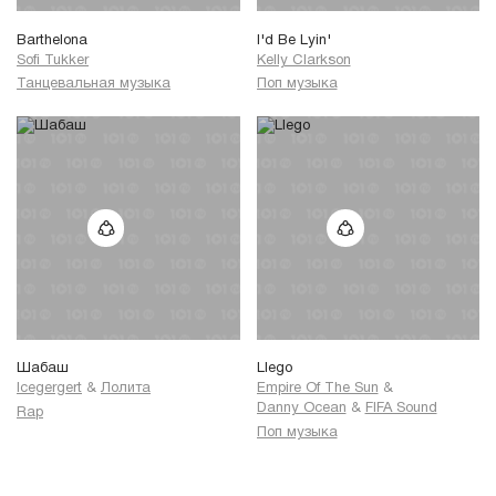
Barthelona
I'd Be Lyin'
Sofi Tukker
Kelly Clarkson
Танцевальная музыка
Поп музыка
Шабаш
Llego
Icegergert
&
Лолита
Empire Of The Sun
&
Danny Ocean
&
FIFA Sound
Rap
Поп музыка