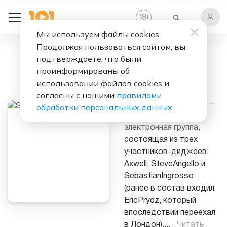
+
18
Мы используем файлы cookies.
Продолжая пользоваться сайтом, вы
Слушать бесплатно
подтверждаете, что были
Swedish House
проинформированы об
Mafia
использовании файлов cookies и
согласны с нашими
правилами
Swedish House Mafia —
обработки персональных данных
.
танцевальная
электронная группа,
состоящая из трех
участников-диджеев:
Axwell, SteveAngello и
SebastianIngrosso
(ранее в состав входил
EricPrydz, который
впоследствии переехал
в Лондон),
...
Читать