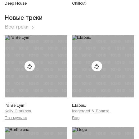
Deep House
Chillout
Новые треки
Все треки
I'd Be Lyin'
Шабаш
Kelly Clarkson
Icegergert
&
Лолита
Поп музыка
Rap