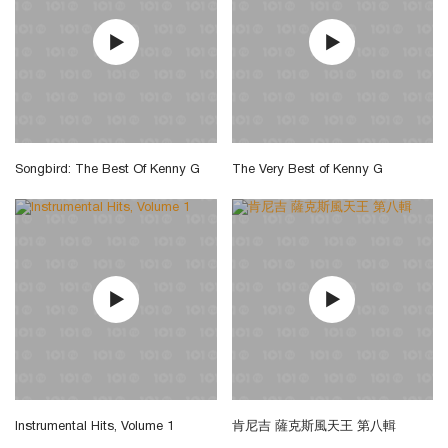
Songbird: The Best Of Kenny G
The Very Best of Kenny G
Instrumental Hits, Volume 1
肯尼吉 薩克斯風天王 第八輯