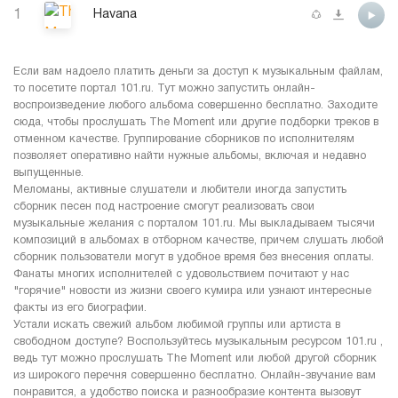
1
Havana
Если вам надоело платить деньги за доступ к музыкальным файлам,
то посетите портал 101.ru. Тут можно запустить онлайн-
воспроизведение любого альбома совершенно бесплатно. Заходите
сюда, чтобы прослушать The Moment или другие подборки треков в
отменном качестве. Группирование сборников по исполнителям
позволяет оперативно найти нужные альбомы, включая и недавно
выпущенные.
Меломаны, активные слушатели и любители иногда запустить
сборник песен под настроение смогут реализовать свои
музыкальные желания с порталом 101.ru. Мы выкладываем тысячи
композиций в альбомах в отборном качестве, причем слушать любой
сборник пользователи могут в удобное время без внесения оплаты.
Фанаты многих исполнителей с удовольствием почитают у нас
"горячие" новости из жизни своего кумира или узнают интересные
факты из его биографии.
Устали искать свежий альбом любимой группы или артиста в
свободном доступе? Воспользуйтесь музыкальным ресурсом 101.ru ,
ведь тут можно прослушать The Moment или любой другой сборник
из широкого перечня совершенно бесплатно. Онлайн-звучание вам
понравится, а удобство поиска и разнообразие контента вызовут