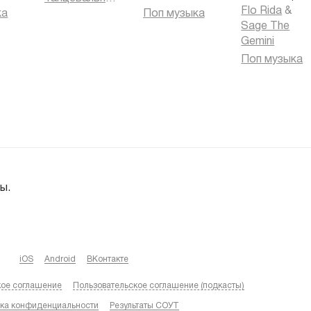
Flo Rida
&
ка
Поп музыка
Sage The
Gemini
Поп музыка
ы.
iOS
Android
ВКонтакте
кое соглашение
Пользовательское соглашение (подкасты)
ка конфиденциальности
Результаты СОУТ