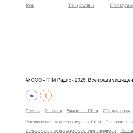
Рок
Танцевальная музыка
Поп музы
© ООО «ГПМ Радио» 2026. Все права защищен
Помощь
О проекте
Реклама на 101.ru
Обратная связь
Выходные данные сетевого издания 101.ru
Пользовательс
Интеллектуальные права и отказ от ответственности
Полити