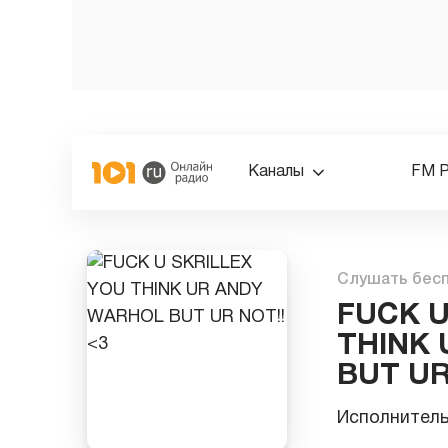
Каналы
FM 
Слушать бес
FUCK U
THINK
BUT UR
Исполнител