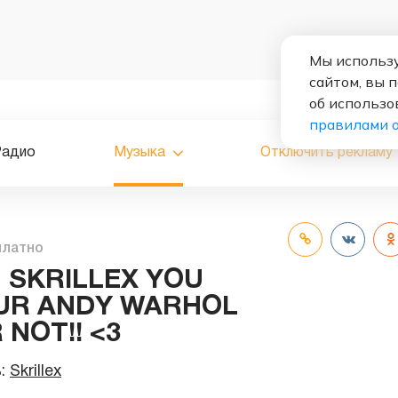
Мы использу
сайтом, вы 
об использо
правилами 
Радио
Музыка
Отключить рекламу
платно
 SKRILLEX YOU
 UR ANDY WARHOL
 NOT!! <3
ь:
Skrillex