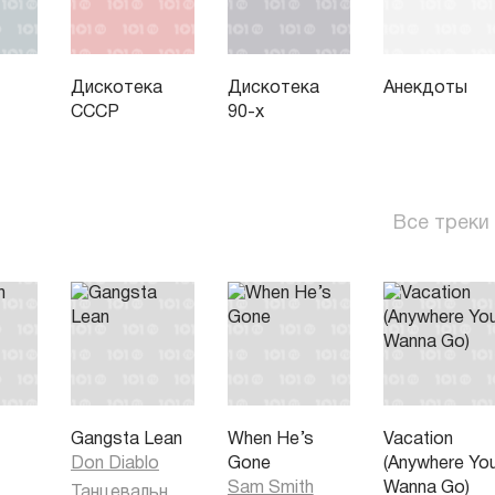
Дискотека
Дискотека
Анекдоты
СССР
90-х
Все треки
Gangsta Lean
When He’s
Vacation
Don Diablo
Gone
(Anywhere Yo
Sam Smith
Wanna Go)
Танцевальная музыка