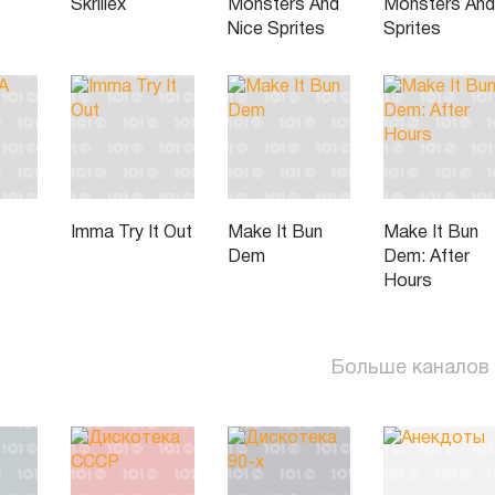
Skrillex
Monsters And
Monsters An
Nice Sprites
Sprites
Imma Try It Out
Make It Bun
Make It Bun
Dem
Dem: After
Hours
Больше каналов