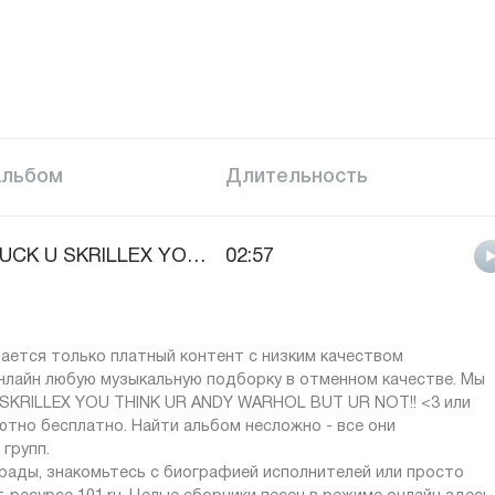
Альбом
Длительность
FUCK U SKRILLEX YOU THINK UR ANDY WARHOL BUT UR NOT!! <3
02:57
ается только платный контент с низким качеством
онлайн любую музыкальную подборку в отменном качестве. Мы
SKRILLEX YOU THINK UR ANDY WARHOL BUT UR NOT!! <3 или
тно бесплатно. Найти альбом несложно - все они
групп.
рады, знакомьтесь с биографией исполнителей или просто