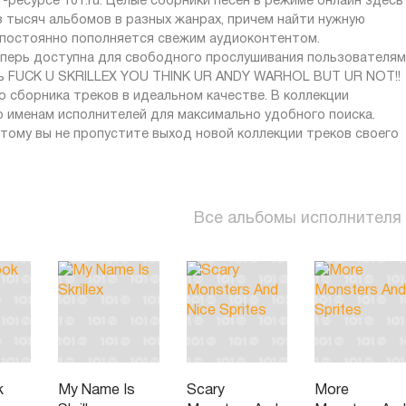
ресурсе 101.ru. Целые сборники песен в режиме онлайн здесь
з тысяч альбомов в разных жанрах, причем найти нужную
т постоянно пополняется свежим аудиоконтентом.
теперь доступна для свободного прослушивания пользователям
ать FUCK U SKRILLEX YOU THINK UR ANDY WARHOL BUT UR NOT!!
о сборника треков в идеальном качестве. В коллекции
 именам исполнителей для максимально удобного поиска.
тому вы не пропустите выход новой коллекции треков своего
Все альбомы исполнителя
k
My Name Is
Scary
More