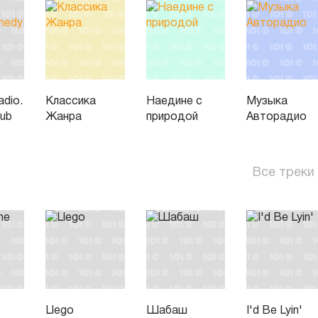
dio.
Классика
Наедине с
Музыка
lub
Жанра
природой
Авторадио
Все треки
Llego
Шабаш
I'd Be Lyin'