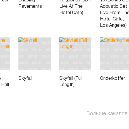
Feel
Chasing
19 (Bonus CD -
19 (Bonus CD
Pavements
Live At The
Acoustic Set
Hotel Cafe)
Live From Th
Hotel Cafe,
Los Angeles)
e
Skyfall
Skyfall (Full
Onderkoffer
 Hall
Length)
Больше каналов