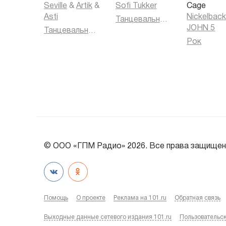
Seville
&
Artik
&
Sofi Tukker
Cage
Asti
Nickelbac
Танцевальная музыка
JOHN 5
Танцевальная музыка
Рок
© ООО «ГПМ Радио» 2026. Все права защищен
Помощь
О проекте
Реклама на 101.ru
Обратная связь
Выходные данные сетевого издания 101.ru
Пользовательс