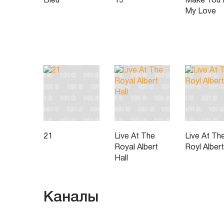
Bleu
19
Make You 
My Love
21
Live At The
Live At Th
Royal Albert
Royl Albert
Hall
Каналы