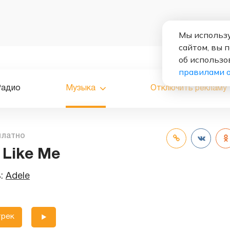
Мы использу
сайтом, вы 
об использо
правилами 
Радио
Музыка
Отключить рекламу
платно
Like Me
ь:
Adele
трек