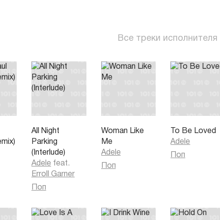
Все треки исполнителя
All Night
Woman Like
To Be Loved
emix)
Parking
Me
Adele
(Interlude)
Adele
Поп
Adele
feat.
Поп
Erroll Garner
Поп