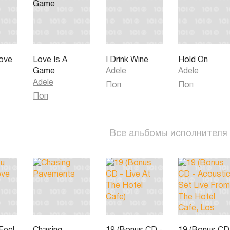
Love
Love Is A
I Drink Wine
Hold On
Game
Adele
Adele
Adele
Поп
Поп
Поп
Все альбомы исполнителя