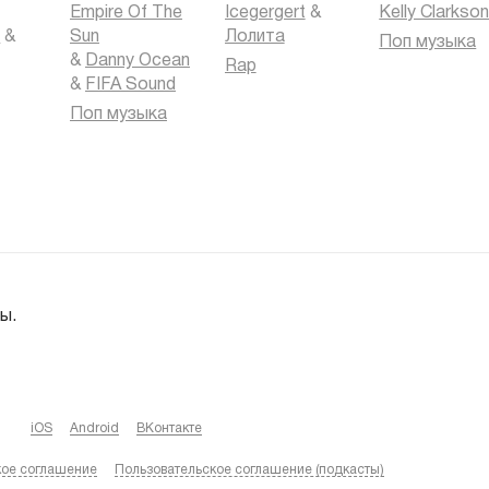
Empire Of The
Icegergert
&
Kelly Clarkso
k
&
Sun
Лолита
Поп музыка
&
Danny Ocean
Rap
&
FIFA Sound
Поп музыка
ы.
iOS
Android
ВКонтакте
кое соглашение
Пользовательское соглашение (подкасты)