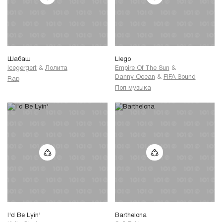
Шабаш
Llego
Icegergert
&
Лолита
Empire Of The Sun
&
Danny Ocean
&
FIFA Sound
Rap
Поп музыка
I'd Be Lyin'
Barthelona