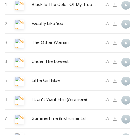
1
Black Is The Color Of My True Love's Hair
2
Exactly Like You
3
The Other Woman
4
Under The Lowest
5
Little Girl Blue
6
I Don't Want Him (Anymore)
7
Summertime (Instrumental)