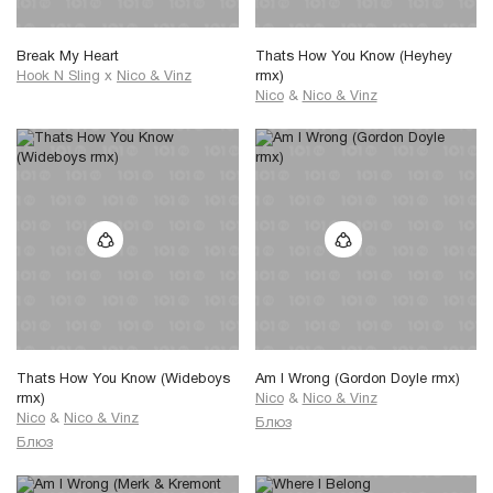
something for real?
Now am I wrong for trying to
[Припев: 2x]
reach the things
Так разве я неправ, если
Break My Heart
Thats How You Know (Heyhey
That I can't see?
считаю,
Hook N Sling
x
Nico & Vinz
rmx)
But that's just how I feel,
Что мы могли бы по-
Nico
&
Nico & Vinz
That's just how I feel
настоящему чего-то достичь?
That's just how I feel
Разве я неправ, если пытаюсь
Trying to reach the things
дотянуться до того,
that I can't see
Что пока для меня незримо?
Но я так чувствую,
Просто я так чувствую,
Просто я так чувствую,
Когда пытаюсь дотянуться до
незримых вещей...
Thats How You Know (Wideboys
Am I Wrong (Gordon Doyle rmx)
rmx)
Nico
&
Nico & Vinz
Nico
&
Nico & Vinz
Блюз
Блюз