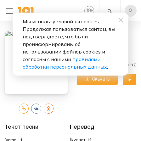
+
18
Мы используем файлы cookies.
Продолжая пользоваться сайтом, вы
подтверждаете, что были
Слушать бесплатно
проинформированы об
использовании файлов cookies и
Am I Wrong
согласны с нашими
правилами
Исполнитель:
Nico & Vinz
обработки персональных данных
.
Скачать
трек
Текст песни
Перевод
[Verse 1:]
[Куплет 1:]