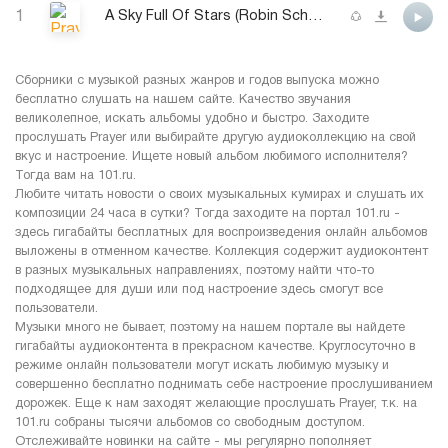
1
A Sky Full Of Stars (Robin Schulz Edit)
Сборники с музыкой разных жанров и годов выпуска можно
бесплатно слушать на нашем сайте. Качество звучания
великолепное, искать альбомы удобно и быстро. Заходите
прослушать Prayer или выбирайте другую аудиоколлекцию на свой
вкус и настроение. Ищете новый альбом любимого исполнителя?
Тогда вам на 101.ru.
Любите читать новости о своих музыкальных кумирах и слушать их
композиции 24 часа в сутки? Тогда заходите на портал 101.ru -
здесь гигабайты бесплатных для воспроизведения онлайн альбомов
выложены в отменном качестве. Коллекция содержит аудиоконтент
в разных музыкальных направлениях, поэтому найти что-то
подходящее для души или под настроение здесь смогут все
пользователи.
Музыки много не бывает, поэтому на нашем портале вы найдете
гигабайты аудиоконтента в прекрасном качестве. Круглосуточно в
режиме онлайн пользователи могут искать любимую музыку и
совершенно бесплатно поднимать себе настроение прослушиванием
дорожек. Еще к нам заходят желающие прослушать Prayer, т.к. на
101.ru собраны тысячи альбомов со свободным доступом.
Отслеживайте новинки на сайте - мы регулярно пополняет