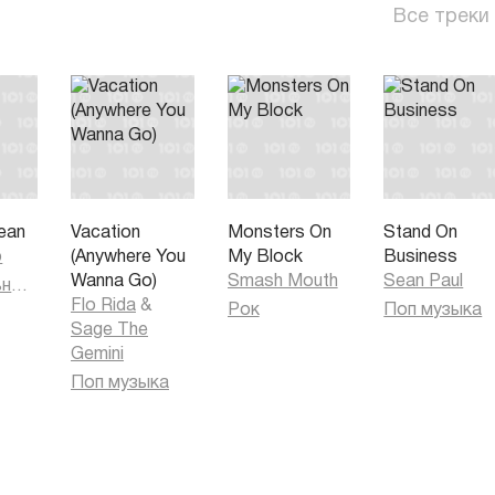
Все треки
ean
Vacation
Monsters On
Stand On
o
(Anywhere You
My Block
Business
Wanna Go)
Smash Mouth
Sean Paul
Танцевальная музыка
Flo Rida
&
Рок
Поп музыка
Sage The
Gemini
Поп музыка