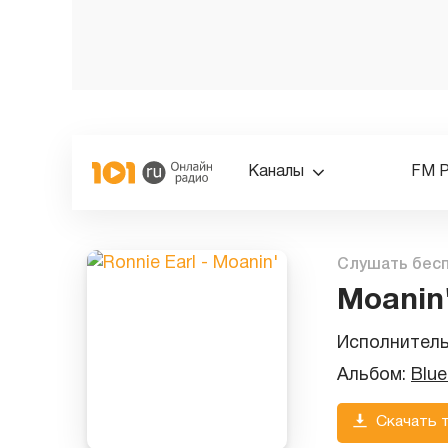
Каналы
FM 
Слушать бес
Moanin
Исполнител
Альбом:
Blue
Скачать 