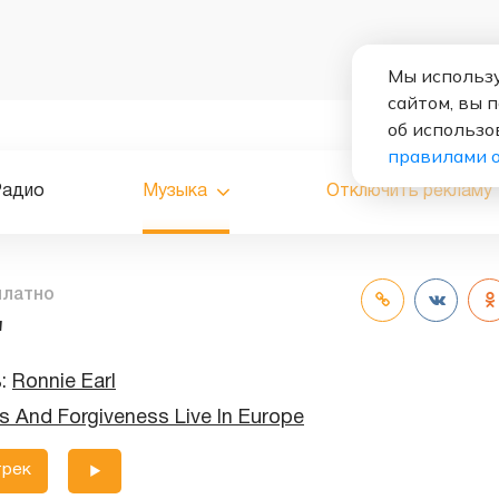
Мы использу
сайтом, вы 
об использо
правилами 
Радио
Музыка
Отключить рекламу
платно
'
ь:
Ronnie Earl
s And Forgiveness Live In Europe
трек