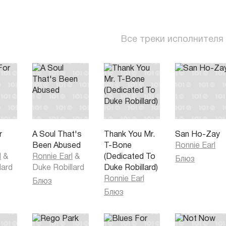
Все треки исполнителя
r
A Soul That's
Thank You Mr.
San Ho-Zay
Been Abused
T-Bone
Ronnie Earl
l
&
Ronnie Earl
&
(Dedicated To
Блюз
lard
Duke Robillard
Duke Robillard)
Ronnie Earl
Блюз
Блюз