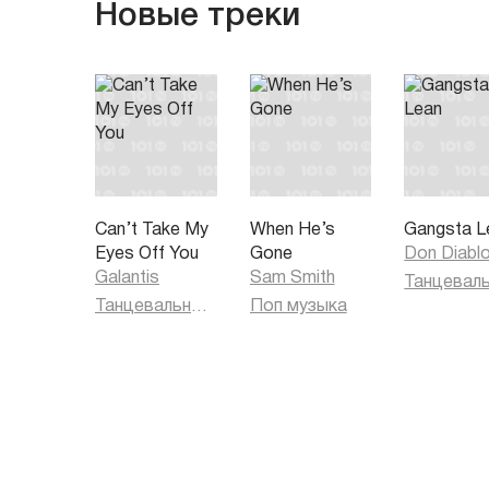
Новые треки
Can’t Take My
When He’s
Gangsta L
Eyes Off You
Gone
Don Diabl
Galantis
Sam Smith
Танцевальная музыка
Поп музыка