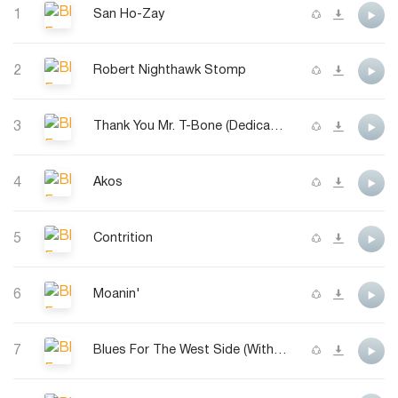
1
San Ho-Zay
2
Robert Nighthawk Stomp
3
Thank You Mr. T-Bone (Dedicated To Duke Robillard)
4
Akos
5
Contrition
6
Moanin'
7
Blues For The West Side (With LoveTo Magic Sam)