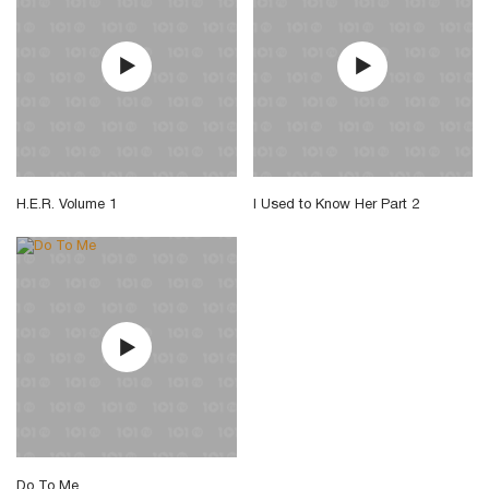
H.E.R. Volume 1
I Used to Know Her Part 2
Do To Me