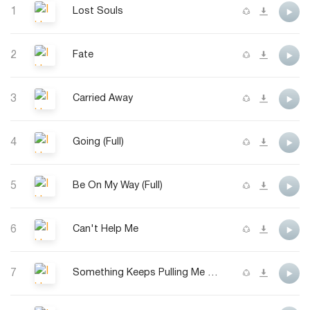
1
Lost Souls
2
Fate
3
Carried Away
4
Going (Full)
5
Be On My Way (Full)
6
Can't Help Me
7
Something Keeps Pulling Me Back