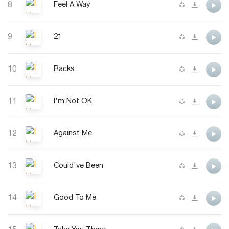
8
Feel A Way
9
21
10
Racks
11
I'm Not OK
12
Against Me
13
Could've Been
14
Good To Me