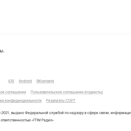
ы.
iOS
Android
ВКонтакте
кое соглашение
Пользовательское соглашение (подкасты)
ка конфиденциальности
Результаты СОУТ
9.2021, выдано Федеральной службой по надзору в сфере связи, информаци
 ответственностью «ГПМ Радио»