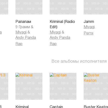
Рапапам
Kriminal (Radio
Jamm
9 Грамм
&
Edit)
Miyagi
a
Miyagi
&
Miyagi
&
Регги
Andy Panda
Andy Panda
Rap
Rap
Все альбомы исполнителя
3
Kriminal
Captain
Buster Keato