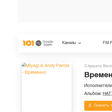
Каналы
FM 
Слушать бес
Време
Исполнител
Альбом:
HAT
Скачать 