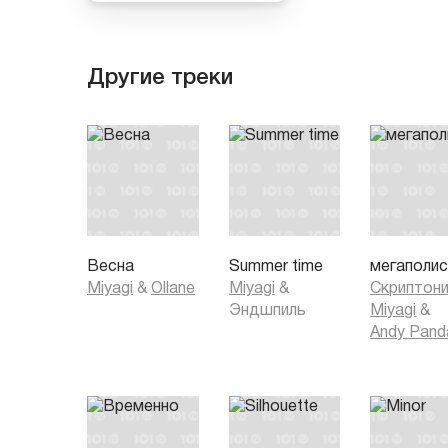
Другие треки
Весна
Summer time
мегаполи
Miyagi
&
Ollane
Miyagi
&
Скриптон
Эндшпиль
Miyagi
&
Andy Pand