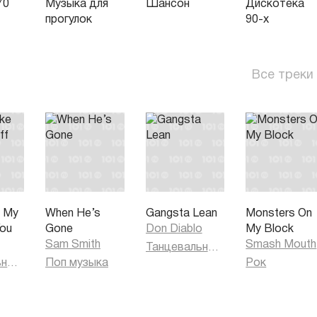
70
Музыка для
Шансон
Дискотека
прогулок
90-х
Все треки
e My
When He’s
Gangsta Lean
Monsters On
You
Gone
Don Diablo
My Block
Sam Smith
Smash Mouth
Танцевальная музыка
Танцевальная музыка
Поп музыка
Рок