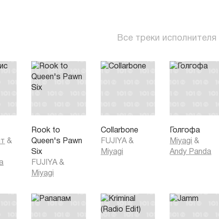
Все треки исполнителя
с
Rook to
Collarbone
Голгофа
ит
&
Queen's Pawn
FUJIYA
&
Miyagi
&
Six
Miyagi
Andy Panda
a
FUJIYA
&
Miyagi