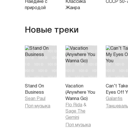
Наедине с
Классика
СССР 50-
природой
Жанра
Новые треки
Stand On
Vacation
Can’t Tak
Business
(Anywhere You
Eyes Off 
Sean Paul
Wanna Go)
Galantis
Flo Rida
&
Поп музыка
Sage The
Gemini
Поп музыка