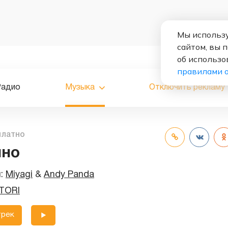
Мы использу
сайтом, вы 
об использо
правилами 
Радио
Музыка
Отключить рекламу
платно
нно
и:
Miyagi
&
Andy Panda
TORI
трек