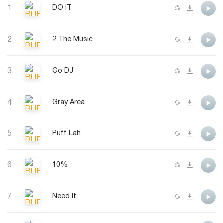
1
DO IT
2
2 The Music
3
Go DJ
4
Gray Area
5
Puff Lah
6
10%
7
Need It