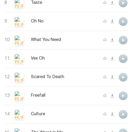
8
Taste
9
Oh No
10
What You Need
11
Vex Oh
12
Scared To Death
13
Freefall
14
Culture