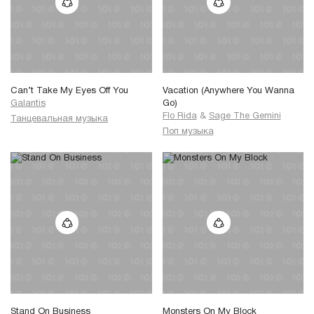
Can’t Take My Eyes Off You
Vacation (Anywhere You Wanna
Galantis
Go)
Flo Rida
&
Sage The Gemini
Танцевальная музыка
Поп музыка
Stand On Business
Monsters On My Block