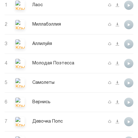
1
Лаос
2
Миллабэллия
3
Аллилуйя
4
Молодая Поэтесса
5
Самолеты
6
Вернись
7
Девочка Попс