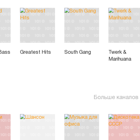
Bass
Greatest Hits
South Gang
Twerk &
Marihuana
Больше каналов