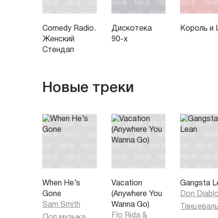
Comedy Radio.
Дискотека
Король и
Женский
90-х
Стендап
Новые треки
When He’s
Vacation
Gangsta L
Gone
(Anywhere You
Don Diabl
Sam Smith
Wanna Go)
Flo Rida
&
Поп музыка