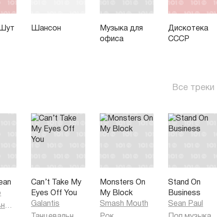
 Шут
Шансон
Музыка для
Дискотека
офиса
СССР
Все треки
ean
Can’t Take My
Monsters On
Stand On
o
Eyes Off You
My Block
Business
Galantis
Smash Mouth
Sean Paul
Танцевальная музыка
Танцевальная музыка
Рок
Поп музыка