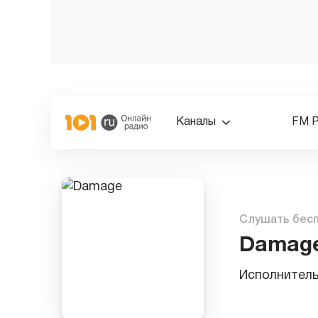
Каналы
FM 
Слушать бес
Damag
Исполнител