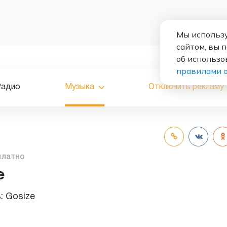
Мы использу
сайтом, вы 
об использо
правилами 
Радио
Музыка
Отключить рекламу
платно
e
ь:
Gosize