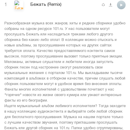
1
Бежать (Remix)
Разнообразная музыка всех жанров, хиты и редкие сборники удобно
собраны на одном ресурсе 101.ru. У нас пользователи могут
прослушать Бежать или насладиться треками любого другого
сборника без каких-либо оплат. В коллекции можно отыскать и
новые альбомы, за прослушивание которых на других сайтах
требуется оплата. Качество предоставляемого контента самое
высокое, поэтому прослушивание вызовет только приятные эмоции.
Меломаны, активные слушатели и любители иногда запустить
сборник песен под настроение смогут реализовать свои
музыкальные желания с порталом 101.ru. Мы выкладываем тысячи
композиций в альбомах в отборном качестве, причем слушать любой
сборник пользователи могут в удобное время без внесения оплаты.
Фанаты многих исполнителей с удовольствием почитают у нас
"горячие" новости из жизни своего кумира или узнают интересные
факты из его биографии.
Ищете музыкальный альбом любимого исполнителя? Тогда заходите
в нашу коллекцию аудиоконтента и выбирайте себе любой сборник
для бесплатного прослушивания. Музыка на нашем портале только
с лучшим качеством звучания, поэтому приглашаем прослушать
Бежать или другой сборник на 101.ru. Папки удобно сгруппированы,