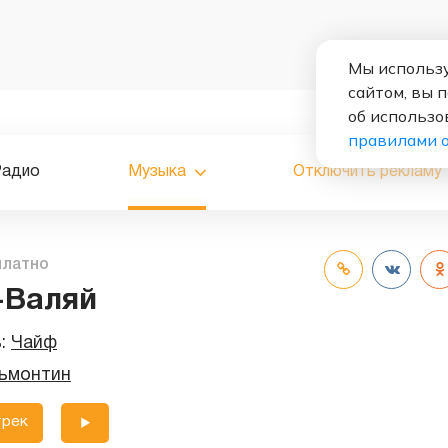
Мы использу
сайтом, вы 
об использо
правилами 
Радио
Музыка
Отключить рекламу
платно
-Валяй
ь:
Чайф
ьмонтин
трек