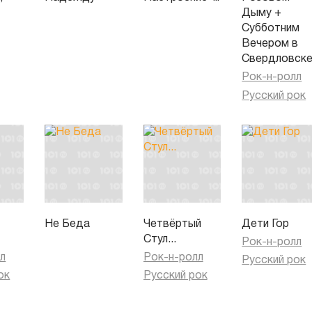
Дыму +
Субботним
Вечером в
Свердловск
Рок-н-ролл
Русский рок
Не Беда
Четвёртый
Дети Гор
Стул...
Рок-н-ролл
л
Рок-н-ролл
Русский рок
ок
Русский рок