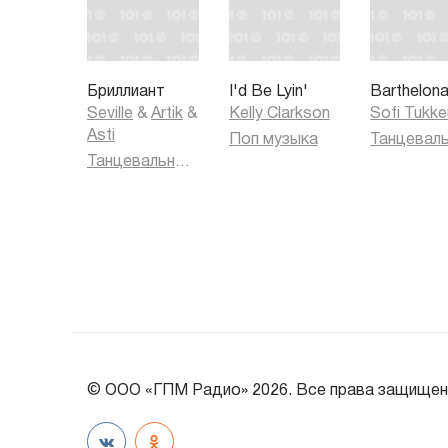
Бриллиант
I'd Be Lyin'
Barthelon
Seville
&
Artik
&
Kelly Clarkson
Sofi Tukke
Asti
Поп музыка
Танцевальная музыка
© ООО «ГПМ Радио» 2026. Все права защищен