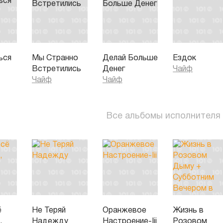
ься
Мы Странно
Делай Больше
Ездок
Встретились
Денег
Чайф
Чайф
Чайф
Все альбомы исполнителя
ё
Не Теряй
Оранжевое
Жизнь в
,
Надежду
Настроение-Iii
Розовом