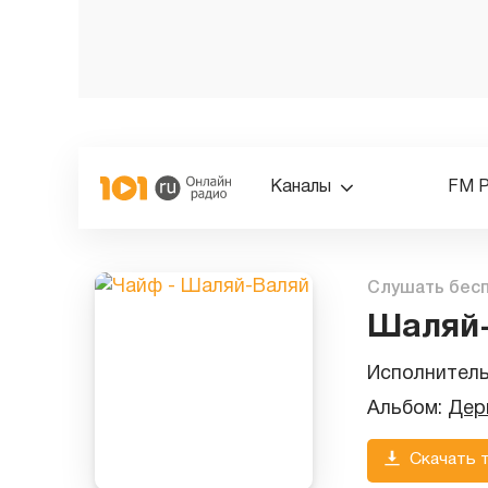
Каналы
FM 
Слушать бес
Шаляй
Исполнител
Альбом:
Дер
Скачать 