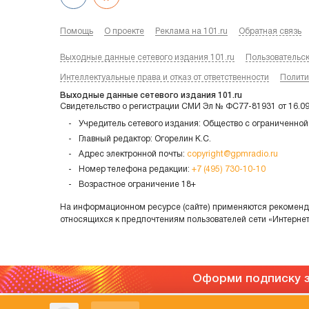
Помощь
О проекте
Реклама на 101.ru
Обратная связь
Выходные данные сетевого издания 101.ru
Пользовательс
Интеллектуальные права и отказ от ответственности
Полити
Выходные данные сетевого издания 101.ru
Свидетельство о регистрации СМИ Эл № ФС77-81931 от 16.0
Учредитель сетевого издания: Общество с ограниченной
Главный редактор: Огорелин К.С.
Адрес электронной почты:
copyright@gpmradio.ru
Номер телефона редакции:
+7 (495) 730-10-10
Возрастное ограничение 18+
На информационном ресурсе (сайте) применяются рекоменда
относящихся к предпочтениям пользователей сети «Интерне
Оформи подписку з