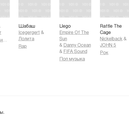
a
Шабаш
Llego
Rattle The
r
Icegergert
&
Empire Of The
Cage
Лолита
Sun
Nickelback
&
Танцевальная музыка
&
Danny Ocean
JOHN 5
Rap
&
FIFA Sound
Рок
Поп музыка
ы.