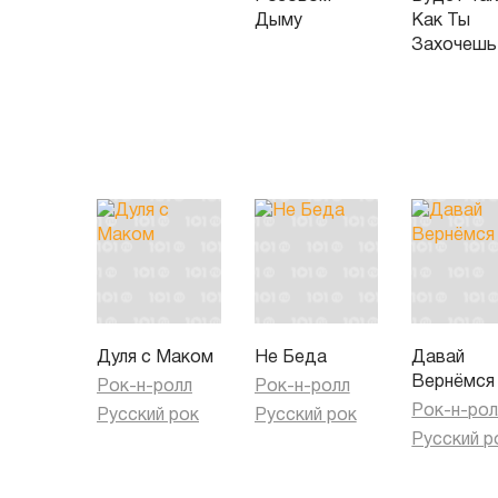
Дыму
Как Ты
Захочешь
Дуля с Маком
Не Беда
Давай
Вернёмся
Рок-н-ролл
Рок-н-ролл
Рок-н-рол
Русский рок
Русский рок
Русский р