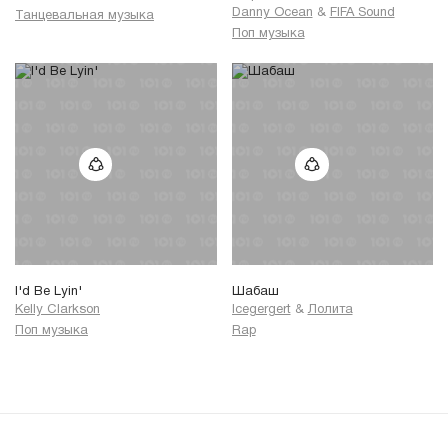
Danny Ocean
&
FIFA Sound
Танцевальная музыка
Поп музыка
I'd Be Lyin'
Шабаш
Kelly Clarkson
Icegergert
&
Лолита
Поп музыка
Rap