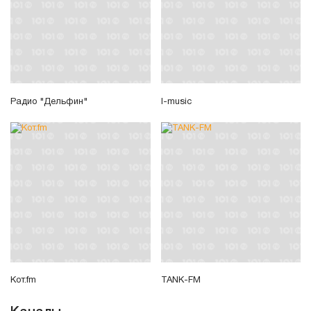
Радио "Дельфин"
I-music
Кот.fm
TANK-FM