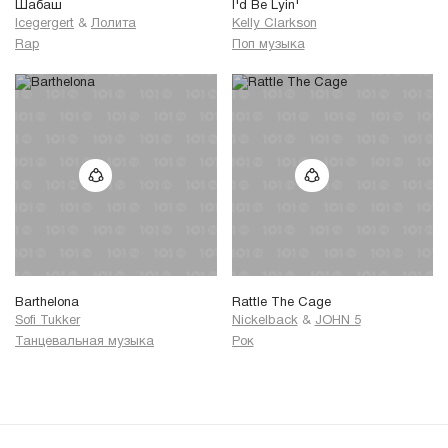
Шабаш
I'd Be Lyin'
Icegergert
&
Лолита
Kelly Clarkson
Rap
Поп музыка
Barthelona
Rattle The Cage
Sofi Tukker
Nickelback
&
JOHN 5
Танцевальная музыка
Рок