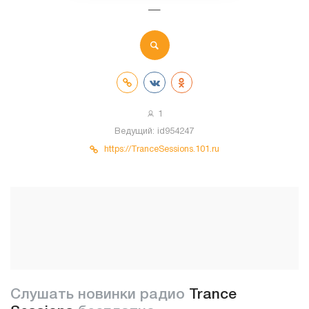
—
1
Ведущий:
id954247
https://TranceSessions.101.ru
Слушать новинки радио
Trance