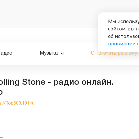
Мы использу
сайтом, вы 
об использо
правилами 
Радио
Музыка
Отключить рекламу
lling Stone - радио онлайн.
о
s://Top500.101.ru
—