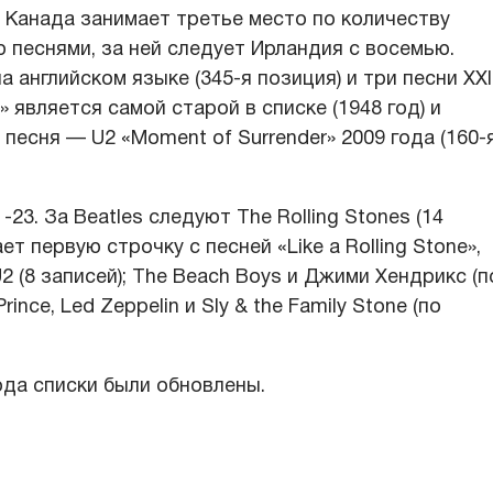
. Канада занимает третье место по количеству
 песнями, за ней следует Ирландия с восемью.
 английском языке (345-я позиция) и три песни XXI
» является самой старой в списке (1948 год) и
песня — U2 «Moment of Surrender» 2009 года (160-
-23. За Beatles следуют The Rolling Stones (14
т первую строчку с песней «Like a Rolling Stone»,
 U2 (8 записей); The Beach Boys и Джими Хендрикс (п
ince, Led Zeppelin и Sly & the Family Stone (по
года списки были обновлены.